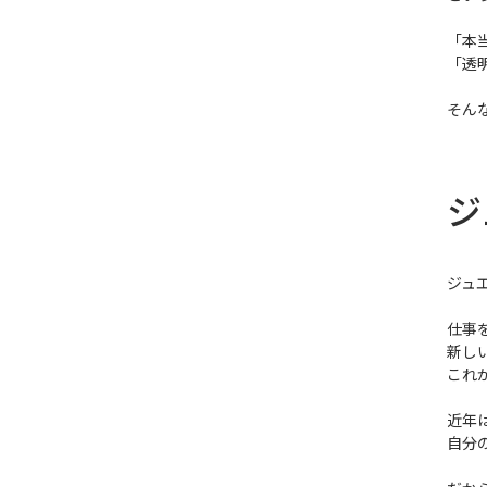
「本
「透
そん
ジ
ジュ
仕事
新し
これ
近年
自分