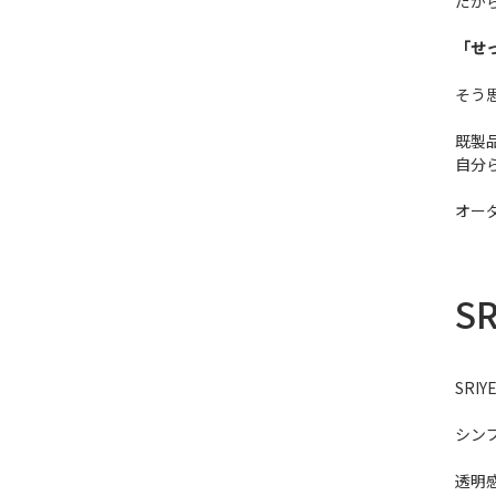
だか
「せ
そう
既製
自分
オー
S
SR
シン
透明