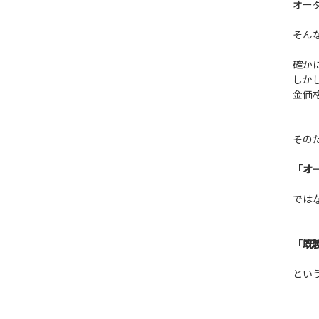
オー
そん
確か
しか
金価
その
「オ
では
「既
とい