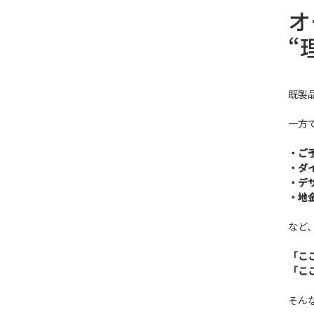
オ
“
既製
一方
・ご
・ダ
・デ
・地
など
「こ
「こ
そん