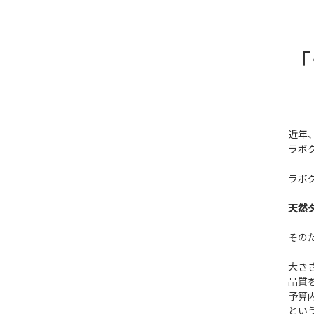
「
近年
ラボ
ラボ
天然
その
大き
品質
予算
とい