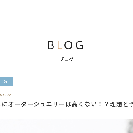
B
L
OG
ブログ
LOG
.06.09
外にオーダージュエリーは高くない！？理想と